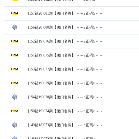
[157错20]081期【唐门名将】 ～～≤正码≥～～
[156错20]080期【唐门名将】 ～～≤正码≥～～
[152错19]076期【唐门名将】 ～～≤正码≥～～
[151错19]075期【唐门名将】 ～～≤正码≥～～
[153错19]077期【唐门名将】 ～～≤正码≥～～
[155错19]079期【唐门名将】 ～～≤正码≥～～
[154错19]078期【唐门名将】 ～～≤正码≥～～
[150错19]074期【唐门名将】 ～～≤正码≥～～
[149错18]073期【唐门名将】 ～～≤正码≥～～