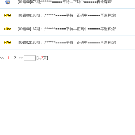
[01错00]073期;******≡≡≡≡≡平特---正码中≡≡≡≡≡≡再造辉煌!
[01错00]188期：;******≡≡≡≡≡平特---正码中≡≡≡≡≡≡再造辉煌!
[00错00]187期：;******≡≡≡≡≡平特---正码中≡≡≡≡≡≡再造辉煌!
[06错02]186期：;******≡≡≡≡≡平特---正码中≡≡≡≡≡≡再造辉煌!
<<
1
2
>>
[共
2
页]