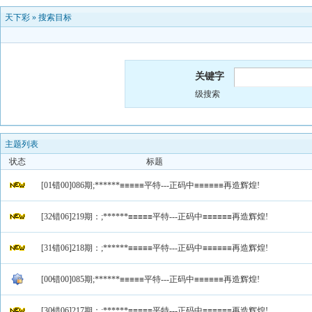
天下彩
»
搜索目标
关键字
级搜索
主题列表
状态
标题
[01错00]086期;******≡≡≡≡≡平特---正码中≡≡≡≡≡≡再造辉煌!
[32错06]219期：;******≡≡≡≡≡平特---正码中≡≡≡≡≡≡再造辉煌!
[31错06]218期：;******≡≡≡≡≡平特---正码中≡≡≡≡≡≡再造辉煌!
[00错00]085期;******≡≡≡≡≡平特---正码中≡≡≡≡≡≡再造辉煌!
[30错06]217期：;******≡≡≡≡≡平特---正码中≡≡≡≡≡≡再造辉煌!