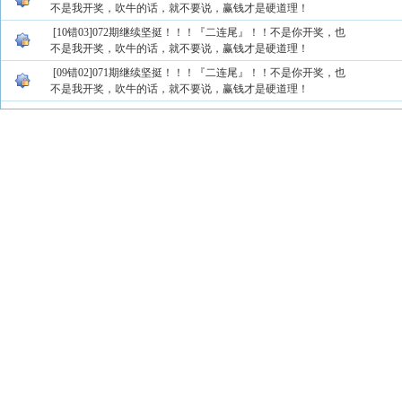
不是我开奖，吹牛的话，就不要说，赢钱才是硬道理！
[10错03]072期继续坚挺！！！『二连尾』！！不是你开奖，也
不是我开奖，吹牛的话，就不要说，赢钱才是硬道理！
[09错02]071期继续坚挺！！！『二连尾』！！不是你开奖，也
不是我开奖，吹牛的话，就不要说，赢钱才是硬道理！