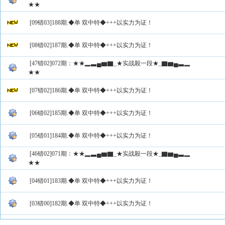
★★
[09错03]188期.◆单 双中特◆+++以实力为证！
[08错02]187期.◆单 双中特◆+++以实力为证！
[47错02]072期：★★▂▃▄▆▇_★实战殺一段★_▇▆▄▃▂
★★
[07错02]186期.◆单 双中特◆+++以实力为证！
[06错02]185期.◆单 双中特◆+++以实力为证！
[05错01]184期.◆单 双中特◆+++以实力为证！
[46错02]071期：★★▂▃▄▆▇_★实战殺一段★_▇▆▄▃▂
★★
[04错01]183期.◆单 双中特◆+++以实力为证！
[03错00]182期.◆单 双中特◆+++以实力为证！