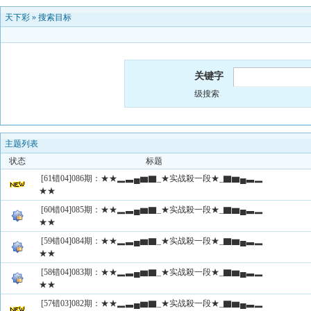
天下彩
»
搜索目标
关键字
级搜索
主题列表
状态
标题
[61错04]086期：★★▂▃▄▆▇_★实战殺一段★_▇▆▄▃▂
★★
[60错04]085期：★★▂▃▄▆▇_★实战殺一段★_▇▆▄▃▂
★★
[59错04]084期：★★▂▃▄▆▇_★实战殺一段★_▇▆▄▃▂
★★
[58错04]083期：★★▂▃▄▆▇_★实战殺一段★_▇▆▄▃▂
★★
[57错03]082期：★★▂▃▄▆▇_★实战殺一段★_▇▆▄▃▂