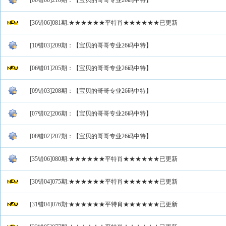
[00错00]210期：【宝贝的哥哥专业26码中特】
[36错06]081期:★★★★★★平特肖★★★★★★已更新
[10错03]209期：【宝贝的哥哥专业26码中特】
[06错01]205期：【宝贝的哥哥专业26码中特】
[09错03]208期：【宝贝的哥哥专业26码中特】
[07错02]206期：【宝贝的哥哥专业26码中特】
[08错02]207期：【宝贝的哥哥专业26码中特】
[35错06]080期:★★★★★★平特肖★★★★★★已更新
[30错04]075期:★★★★★★平特肖★★★★★★已更新
[31错04]076期:★★★★★★平特肖★★★★★★已更新