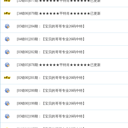
[32错05]077期:★★★★★★平特肖★★★★★★已更新
[34错06]079期:★★★★★★平特肖★★★★★★已更新
[05错01]204期：【宝贝的哥哥专业26码中特】
[04错01]203期：【宝贝的哥哥专业26码中特】
[03错00]202期：【宝贝的哥哥专业26码中特】
[33错05]078期:★★★★★★平特肖★★★★★★已更新
[02错00]201期：【宝贝的哥哥专业26码中特】
[01错00]200期：【宝贝的哥哥专业26码中特】
[00错00]199期：【宝贝的哥哥专业26码中特】
[05错02]198期：【宝贝的哥哥专业26码中特】