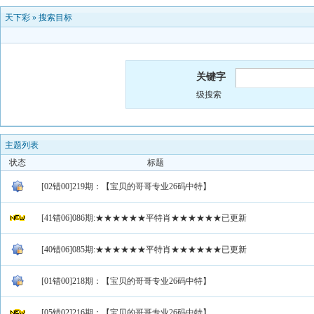
天下彩
»
搜索目标
关键字
级搜索
主题列表
状态
标题
[02错00]219期：【宝贝的哥哥专业26码中特】
[41错06]086期:★★★★★★平特肖★★★★★★已更新
[40错06]085期:★★★★★★平特肖★★★★★★已更新
[01错00]218期：【宝贝的哥哥专业26码中特】
[05错02]216期：【宝贝的哥哥专业26码中特】