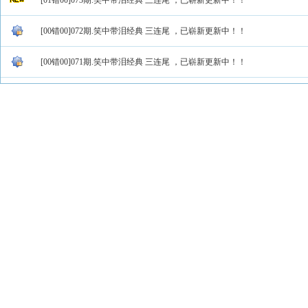
[01错00]073期.笑中带泪经典 三连尾 ，已崭新更新中！！
[00错00]072期.笑中带泪经典 三连尾 ，已崭新更新中！！
[00错00]071期.笑中带泪经典 三连尾 ，已崭新更新中！！