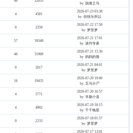
49
32053
by: 脱缰之马
2026-07-23 03:38
4
4581
by: 你快乐所以
2026-07-22 17:50
0
2359
by: 梦里梦
2026-07-21 17:01
57
59348
by: 谈判专家
2026-07-21 15:30
46
51969
by: 妈妈的脸
2026-07-21 04:01
0
2017
by: 梦里梦
2026-07-20 19:00
16
19435
by: 五马分尸
2026-07-20 16:57
4
5771
by: 羊肠小道
2026-07-19 18:15
4
4902
by: 千千晚星
2026-07-18 01:57
0
2233
by: 梦里梦
2026-07-17 13:01