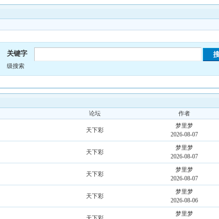
关键字
级搜索
论坛
作者
梦里梦
天下彩
2026-08-07
梦里梦
天下彩
2026-08-07
梦里梦
天下彩
2026-08-07
梦里梦
天下彩
2026-08-06
梦里梦
天下彩