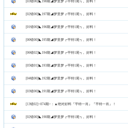
[03错00]◣198期◢梦里梦┏平特1尾┓。好料！
[02错00]◣197期◢梦里梦┏平特1尾┓。好料！
[01错00]◣196期◢梦里梦┏平特1尾┓。好料！
[00错00]◣195期◢梦里梦┏平特1尾┓。好料！
[06错02]◣194期◢梦里梦┏平特1尾┓。好料！
[05错01]◣193期◢梦里梦┏平特1尾┓。好料！
[04错00]◣192期◢梦里梦┏平特1尾┓。好料！
[03错00]◣191期◢梦里梦┏平特1尾┓。好料！
[13错02]<074期>：▲绝对好料『平特一肖』『平特一肖』！
[02错00]◣190期◢梦里梦┏平特1尾┓。好料！