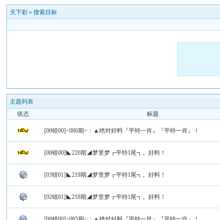
天下彩
»
搜索目标
主题列表
状态
标题
[00错00]<086期>：▲绝对好料『平特一肖』『平特一肖』！
[00错00]◣220期◢梦里梦┏平特1尾┓。好料！
[03错01]◣219期◢梦里梦┏平特1尾┓。好料！
[02错01]◣218期◢梦里梦┏平特1尾┓。好料！
[00错00]<085期>：▲绝对好料『平特一肖』『平特一肖』！