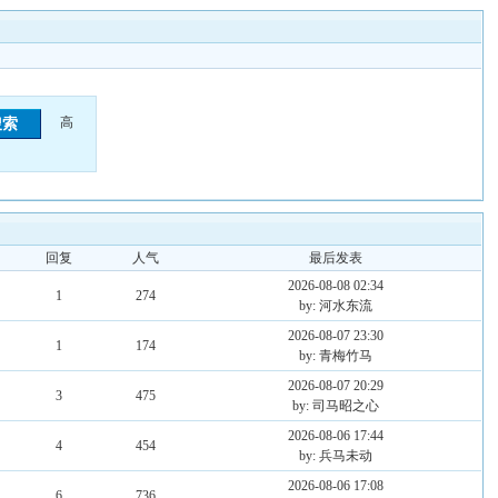
高
回复
人气
最后发表
2026-08-08 02:34
1
274
by: 河水东流
2026-08-07 23:30
1
174
by: 青梅竹马
2026-08-07 20:29
3
475
by: 司马昭之心
2026-08-06 17:44
4
454
by: 兵马未动
2026-08-06 17:08
6
736