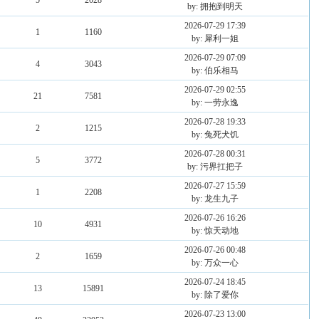
5
2028
by: 拥抱到明天
2026-07-29 17:39
1
1160
by: 犀利一姐
2026-07-29 07:09
4
3043
by: 伯乐相马
2026-07-29 02:55
21
7581
by: 一劳永逸
2026-07-28 19:33
2
1215
by: 兔死犬饥
2026-07-28 00:31
5
3772
by: 污界扛把子
2026-07-27 15:59
1
2208
by: 龙生九子
2026-07-26 16:26
10
4931
by: 惊天动地
2026-07-26 00:48
2
1659
by: 万众一心
2026-07-24 18:45
13
15891
by: 除了爱你
2026-07-23 13:00