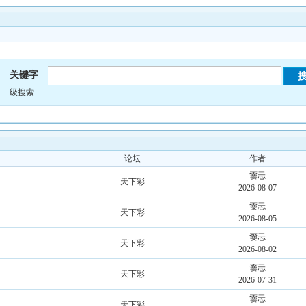
关键字
级搜索
论坛
作者
嫑忈
天下彩
2026-08-07
嫑忈
天下彩
2026-08-05
嫑忈
天下彩
2026-08-02
嫑忈
天下彩
2026-07-31
嫑忈
天下彩