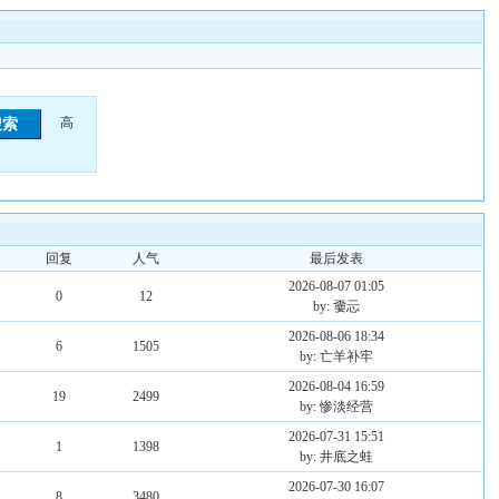
高
回复
人气
最后发表
2026-08-07 01:05
0
12
by: 嫑忈
2026-08-06 18:34
6
1505
by: 亡羊补牢
2026-08-04 16:59
19
2499
by: 惨淡经营
2026-07-31 15:51
1
1398
by: 井底之蛙
2026-07-30 16:07
8
3480