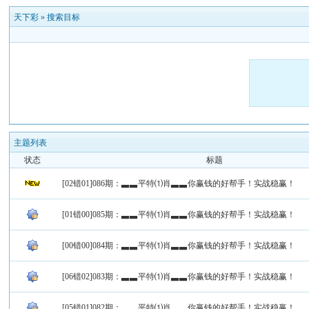
天下彩
»
搜索目标
主题列表
状态
标题
[02错01]086期：▃▃平特⑴肖▃▃你赢钱的好帮手！实战稳赢！
[01错00]085期：▃▃平特⑴肖▃▃你赢钱的好帮手！实战稳赢！
[00错00]084期：▃▃平特⑴肖▃▃你赢钱的好帮手！实战稳赢！
[06错02]083期：▃▃平特⑴肖▃▃你赢钱的好帮手！实战稳赢！
[05错01]082期：▃▃平特⑴肖▃▃你赢钱的好帮手！实战稳赢！