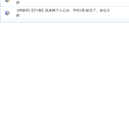
师
[08错00]【071期】悦来棒个人心水。平特1尾 献丑了。各位大
师