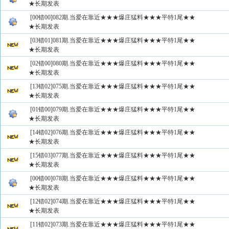
★长期发表
[00错00]082期.当爱在靠近★★★爆庄猛料★★★平特1尾★★
★长期发表
[03错01]081期.当爱在靠近★★★爆庄猛料★★★平特1尾★★
★长期发表
[02错00]080期.当爱在靠近★★★爆庄猛料★★★平特1尾★★
★长期发表
[13错02]075期.当爱在靠近★★★爆庄猛料★★★平特1尾★★
★长期发表
[01错00]079期.当爱在靠近★★★爆庄猛料★★★平特1尾★★
★长期发表
[14错02]076期.当爱在靠近★★★爆庄猛料★★★平特1尾★★
★长期发表
[15错03]077期.当爱在靠近★★★爆庄猛料★★★平特1尾★★
★长期发表
[00错00]078期.当爱在靠近★★★爆庄猛料★★★平特1尾★★
★长期发表
[12错02]074期.当爱在靠近★★★爆庄猛料★★★平特1尾★★
★长期发表
[11错02]073期.当爱在靠近★★★爆庄猛料★★★平特1尾★★