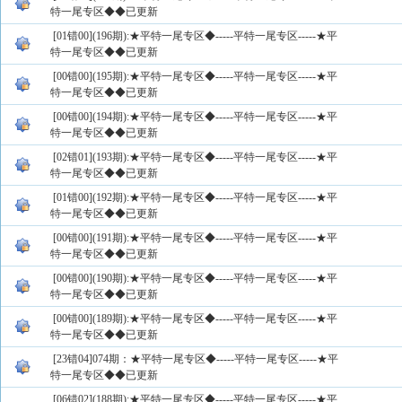
特一尾专区◆◆已更新
[01错00](196期):★平特一尾专区◆-----平特一尾专区-----★平
特一尾专区◆◆已更新
[00错00](195期):★平特一尾专区◆-----平特一尾专区-----★平
特一尾专区◆◆已更新
[00错00](194期):★平特一尾专区◆-----平特一尾专区-----★平
特一尾专区◆◆已更新
[02错01](193期):★平特一尾专区◆-----平特一尾专区-----★平
特一尾专区◆◆已更新
[01错00](192期):★平特一尾专区◆-----平特一尾专区-----★平
特一尾专区◆◆已更新
[00错00](191期):★平特一尾专区◆-----平特一尾专区-----★平
特一尾专区◆◆已更新
[00错00](190期):★平特一尾专区◆-----平特一尾专区-----★平
特一尾专区◆◆已更新
[00错00](189期):★平特一尾专区◆-----平特一尾专区-----★平
特一尾专区◆◆已更新
[23错04]074期：★平特一尾专区◆-----平特一尾专区-----★平
特一尾专区◆◆已更新
[06错02](188期):★平特一尾专区◆-----平特一尾专区-----★平