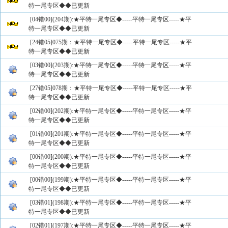
特一尾专区◆◆已更新
[04错00](204期):★平特一尾专区◆-----平特一尾专区-----★平
特一尾专区◆◆已更新
[24错05]075期：★平特一尾专区◆-----平特一尾专区-----★平
特一尾专区◆◆已更新
[03错00](203期):★平特一尾专区◆-----平特一尾专区-----★平
特一尾专区◆◆已更新
[27错05]078期：★平特一尾专区◆-----平特一尾专区-----★平
特一尾专区◆◆已更新
[02错00](202期):★平特一尾专区◆-----平特一尾专区-----★平
特一尾专区◆◆已更新
[01错00](201期):★平特一尾专区◆-----平特一尾专区-----★平
特一尾专区◆◆已更新
[00错00](200期):★平特一尾专区◆-----平特一尾专区-----★平
特一尾专区◆◆已更新
[00错00](199期):★平特一尾专区◆-----平特一尾专区-----★平
特一尾专区◆◆已更新
[03错01](198期):★平特一尾专区◆-----平特一尾专区-----★平
特一尾专区◆◆已更新
[02错01](197期):★平特一尾专区◆-----平特一尾专区-----★平