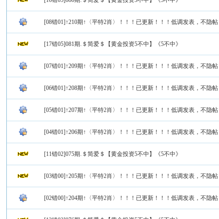
[16错05]080期.＄简爱＄【黄金投资5不中】《5不中》
[08错01]↑210期↑〈平特2肖〉！！！已更新！！！低调发表，不隐帖
[17错05]081期.＄简爱＄【黄金投资5不中】《5不中》
[07错01]↑209期↑〈平特2肖〉！！！已更新！！！低调发表，不隐帖
[06错01]↑208期↑〈平特2肖〉！！！已更新！！！低调发表，不隐帖
[05错01]↑207期↑〈平特2肖〉！！！已更新！！！低调发表，不隐帖
[04错01]↑206期↑〈平特2肖〉！！！已更新！！！低调发表，不隐帖
[11错02]075期.＄简爱＄【黄金投资5不中】《5不中》
[03错00]↑205期↑〈平特2肖〉！！！已更新！！！低调发表，不隐帖
[02错00]↑204期↑〈平特2肖〉！！！已更新！！！低调发表，不隐帖