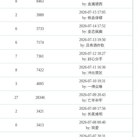
8
8463
by: 血溅塘西
2026-07-15 17:05
2
3989
by: 铁血保镖
2026-07-14 17:52
6
5733
by: 姿态疯癫
2026-07-13 19:50
6
7174
by: 且将酒作歌
2026-07-12 18:27
7
7361
by: 好心分手
2026-07-11 16:36
8
7422
by: 冲出禁区
2026-07-10 19:31
3
4095
by: 一傅众咻
2026-07-09 20:43
27
28346
by: 亡羊补牢
2026-07-09 17:56
2
3421
by: 长夜难明
2026-07-08 00:40
0
3413
by: 简爱
2026-07-07 20:31