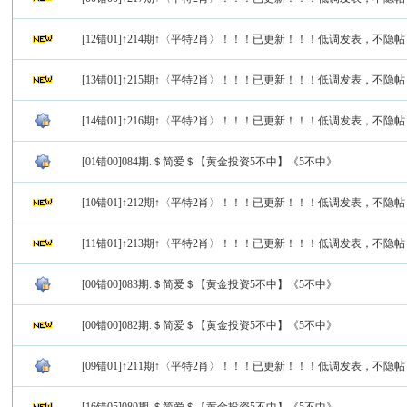
[12错01]↑214期↑〈平特2肖〉！！！已更新！！！低调发表，不隐帖
[13错01]↑215期↑〈平特2肖〉！！！已更新！！！低调发表，不隐帖
[14错01]↑216期↑〈平特2肖〉！！！已更新！！！低调发表，不隐帖
[01错00]084期.＄简爱＄【黄金投资5不中】《5不中》
[10错01]↑212期↑〈平特2肖〉！！！已更新！！！低调发表，不隐帖
[11错01]↑213期↑〈平特2肖〉！！！已更新！！！低调发表，不隐帖
[00错00]083期.＄简爱＄【黄金投资5不中】《5不中》
[00错00]082期.＄简爱＄【黄金投资5不中】《5不中》
[09错01]↑211期↑〈平特2肖〉！！！已更新！！！低调发表，不隐帖