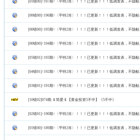
[01错00]↑197期↑〈平特2肖〉！！！已更新！！！低调发表，不隐帖
[00错00]↑196期↑〈平特2肖〉！！！已更新！！！低调发表，不隐帖
[00错00]↑195期↑〈平特2肖〉！！！已更新！！！低调发表，不隐帖
[00错00]↑194期↑〈平特2肖〉！！！已更新！！！低调发表，不隐帖
[05错01]↑193期↑〈平特2肖〉！！！已更新！！！低调发表，不隐帖
[04错01]↑192期↑〈平特2肖〉！！！已更新！！！低调发表，不隐帖
[03错01]↑191期↑〈平特2肖〉！！！已更新！！！低调发表，不隐帖
[10错02]074期.＄简爱＄【黄金投资5不中】《5不中》
[02错01]↑190期↑〈平特2肖〉！！！已更新！！！低调发表，不隐帖
[01错00]↑189期↑〈平特2肖〉！！！已更新！！！低调发表，不隐帖