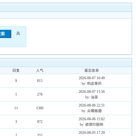
高
回复
人气
最后发表
2026-08-07 16:49
9
815
by: 狗皮膏药
2026-08-07 15:56
1
278
by: 油菜
2026-08-06 22:51
11
1360
by: 尖嘴猴腮
2026-08-06 15:02
3
972
by: 娇唇印眼眸
2026-08-05 17:29
2
352