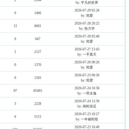
2
2244
by: 平凡的世界
2026-07-29 02:28
0
1466
by: 简爱
2026-07-28 20:22
12
6601
by: 热力学
2026-07-28 05:48
0
647
by: 简爱
2026-07-27 13:43
2
2127
by: 一手遮天
2026-07-26 00:26
0
1370
by: 简爱
2026-07-25 09:36
0
1183
by: 简爱
2026-07-24 16:58
97
85493
by: 一劳永逸
2026-07-24 12:56
3
2228
by: 画蛇添足
2026-07-23 18:27
6
5115
by: 一年被蛇咬
2026-07-23 16:40