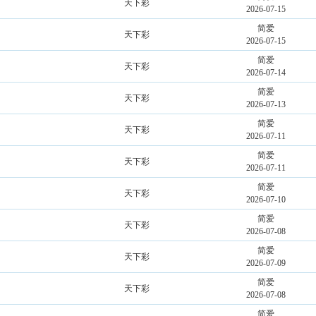
天下彩
2026-07-15
简爱
天下彩
2026-07-15
简爱
天下彩
2026-07-14
简爱
天下彩
2026-07-13
简爱
天下彩
2026-07-11
简爱
天下彩
2026-07-11
简爱
天下彩
2026-07-10
简爱
天下彩
2026-07-08
简爱
天下彩
2026-07-09
简爱
天下彩
2026-07-08
简爱