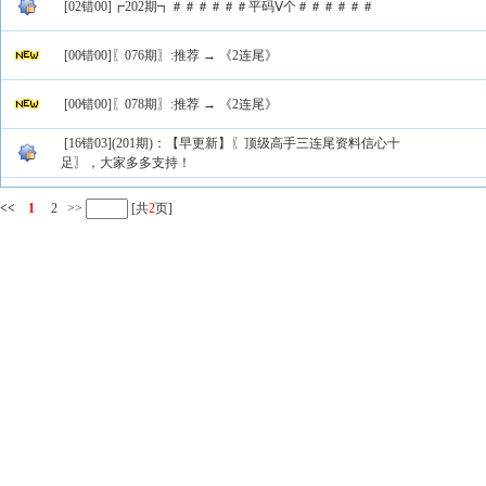
[02错00]┏202期┓＃＃＃＃＃＃平码Ⅴ个＃＃＃＃＃＃
[00错00]〖076期〗:推荐 → 《2连尾》
[00错00]〖078期〗:推荐 → 《2连尾》
[16错03](201期)：【早更新】〖顶级高手三连尾资料信心十
足〗，大家多多支持！
<<
1
2
>>
[共
2
页]