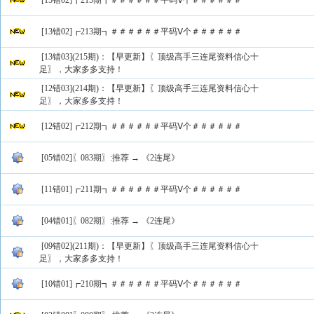
[15错02]┏215期┓＃＃＃＃＃＃平码Ⅴ个＃＃＃＃＃＃
[13错02]┏213期┓＃＃＃＃＃＃平码Ⅴ个＃＃＃＃＃＃
[13错03](215期)：【早更新】〖顶级高手三连尾资料信心十
足〗，大家多多支持！
[12错03](214期)：【早更新】〖顶级高手三连尾资料信心十
足〗，大家多多支持！
[12错02]┏212期┓＃＃＃＃＃＃平码Ⅴ个＃＃＃＃＃＃
[05错02]〖083期〗:推荐 → 《2连尾》
[11错01]┏211期┓＃＃＃＃＃＃平码Ⅴ个＃＃＃＃＃＃
[04错01]〖082期〗:推荐 → 《2连尾》
[09错02](211期)：【早更新】〖顶级高手三连尾资料信心十
足〗，大家多多支持！
[10错01]┏210期┓＃＃＃＃＃＃平码Ⅴ个＃＃＃＃＃＃