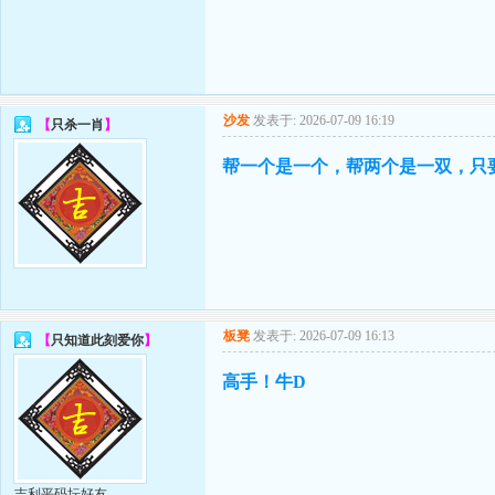
沙发
发表于: 2026-07-09 16:19
【
只杀一肖
】
帮一个是一个，帮两个是一双，只
板凳
发表于: 2026-07-09 16:13
【
只知道此刻爱你
】
高手！牛D
吉利平码坛好友