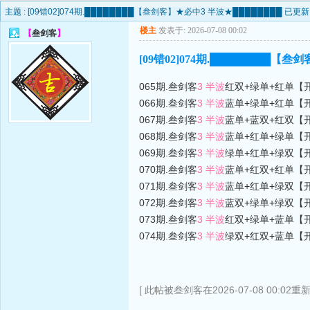
主题 :
[09错02]074期.████████【叁剑客】★必中3 半波★████████ 已更新
楼主
发表于: 2026-07-08 00:02
【
叁剑客
】
[09错02]074期.████████【
065期.叁剑客
3 半波
红双+绿单+红单【开
066期.叁剑客
3 半波
蓝单+绿单+红单【开
067期.叁剑客
3 半波
蓝单+蓝双+红双【开
068期.叁剑客
3 半波
蓝单+红单+绿单【开
069期.叁剑客
3 半波
绿单+红单+绿双【开
070期.叁剑客
3 半波
蓝单+红双+红单【开
071期.叁剑客
3 半波
蓝单+红单+绿双【开
072期.叁剑客
3 半波
蓝双+绿单+绿双【开
073期.叁剑客
3 半波
红双+绿单+蓝单【开
074期.叁剑客
3 半波
绿双+红双+蓝单【
[ 此帖被叁剑客在2026-07-08 00:02重