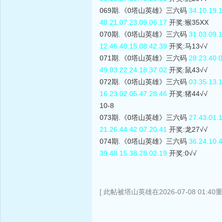
069期.《0塔山英雄》三六码
34.10.19.1
40.21.07.23.09.06.17
开奖:猴35XX
070期.《0塔山英雄》三六码
31.03.09.1
12.46.40.15.08.42.39
开奖:马13√√
071期.《0塔山英雄》三六码
28.23.40.0
49.03.22.24.18.37.02
开奖:鼠43√√
072期.《0塔山英雄》三六码
03.35.13.1
16.23.02.05.47.28.46
开奖:猪44√√
10-8
073期.《0塔山英雄》三六码
27.43.01.1
21.26.44.42.07.20.41
开奖:龙27√√
074期.《0塔山英雄》三六码
36.24.10.4
39.48.15.38.28.02.19
开奖:0√√
[ 此帖被塔山英雄在2026-07-08 01:40