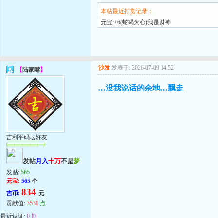
本帖最近打赏记录：
元宝:+6(蛇蝎为心)我是财神
沙发
发表于: 2026-07-09 14:52
【
陆家嘴
】
…没我说话的余地…飘走
吉利平码坛好友
发帖
月入
十万
不是
梦
发贴:
565
元宝:
565
个
834
吉币:
元
贡献值:
3531
点
最近认证:
0 期