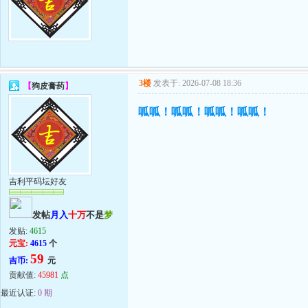
3楼
发表于: 2026-07-08 18:36
【
狗皮膏药
】
呱呱！呱呱！呱呱！呱呱！
吉利平码坛好友
发帖
月入
十万
不是
梦
发贴:
4615
元宝:
4615
个
59
吉币:
元
贡献值:
45981
点
最近认证:
0 期