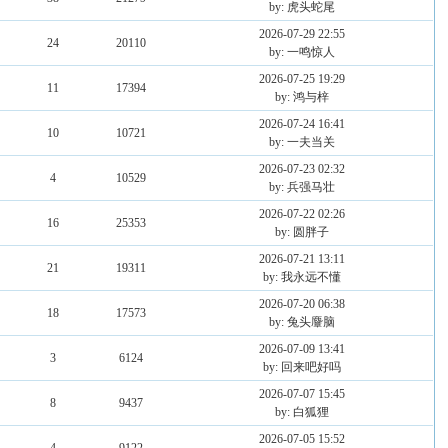
by: 虎头蛇尾
2026-07-29 22:55
24
20110
by: 一鸣惊人
2026-07-25 19:29
11
17394
by: 鸿与梓
2026-07-24 16:41
10
10721
by: 一夫当关
2026-07-23 02:32
4
10529
by: 兵强马壮
2026-07-22 02:26
16
25353
by: 圆胖子
2026-07-21 13:11
21
19311
by: 我永远不懂
2026-07-20 06:38
18
17573
by: 兔头麞脑
2026-07-09 13:41
3
6124
by: 回来吧好吗
2026-07-07 15:45
8
9437
by: 白狐狸
2026-07-05 15:52