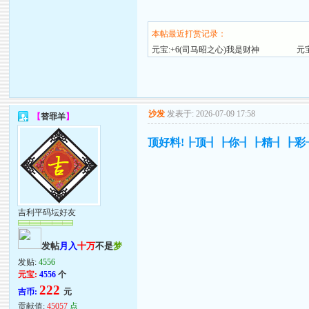
本帖最近打赏记录：
元宝:+6(司马昭之心)我是财神
元
沙发
发表于: 2026-07-09 17:58
【
替罪羊
】
顶好料!┠顶┨┠你┨┠精┨┠彩┨
吉利平码坛好友
发帖
月入
十万
不是
梦
发贴:
4556
元宝:
4556
个
222
吉币:
元
贡献值:
45057
点