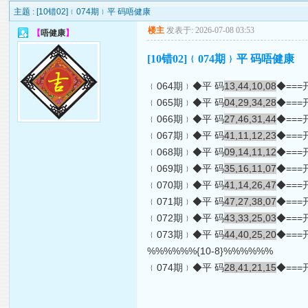
主题 :
[10错02]﹛074期﹜平 码唔健康
楼主
发表于: 2026-07-08 03:53
【
唔健康
】
[10错02]﹛074期﹜平 码唔健康
﹛064期﹜◆平 码
13,44,10,08
◆===
﹛065期﹜◆平 码
04,29,34,28
◆===
﹛066期﹜◆平 码
27,46,31,44
◆===
﹛067期﹜◆平 码
41,11,12,23
◆===
﹛068期﹜◆平 码
09,14,11,12
◆===
﹛069期﹜◆平 码
35,16,11,07
◆===
﹛070期﹜◆平 码
41,14,26,47
◆===
﹛071期﹜◆平 码
47,27,38,07
◆==
﹛072期﹜◆平 码
43,33,25,03
◆===
﹛073期﹜◆平 码
44,40,25,20
◆==
%%%%%%{10-8}%%%%%%
﹛074期﹜◆平 码
28,41,21,15
◆===