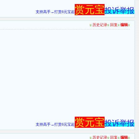
赏元宝
投诉举报
支持高手→打赏6元宝起
u
历史记录
u
回复
u
编辑
u
赏元宝
投诉举报
支持高手→打赏6元宝起
u
历史记录
u
回复
u
编辑
u