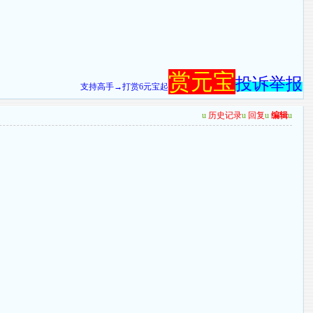
赏元宝
投诉举报
支持高手→打赏6元宝起
u
历史记录
u
回复
u
编辑
u