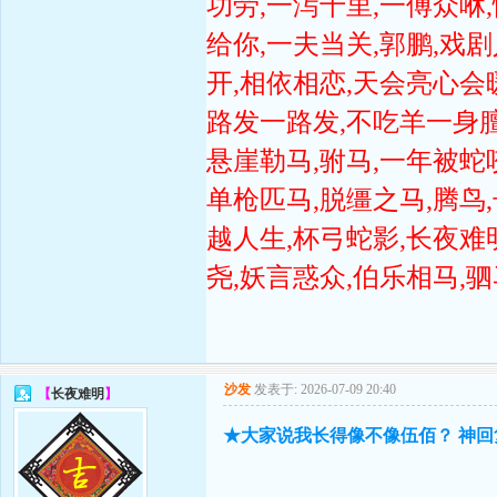
功劳,一泻千里,一傅众咻
给你,一夫当关,郭鹏,戏
开,相依相恋,天会亮心会
路发一路发,不吃羊一身膻
悬崖勒马,驸马,一年被蛇
单枪匹马,脱缰之马,腾鸟
越人生,杯弓蛇影,长夜难
尧,妖言惑众,伯乐相马,
沙发
发表于: 2026-07-09 20:40
【
长夜难明
】
★大家说我长得像不像伍佰？ 神