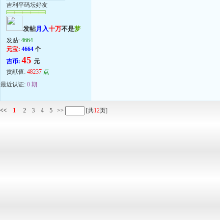
吉利平码坛好友
发帖
月入
十万
不是
梦
发贴:
4664
元宝:
4664
个
45
吉币:
元
贡献值:
48237
点
最近认证:
0 期
<<
1
2
3
4
5
>>
[共
12
页]