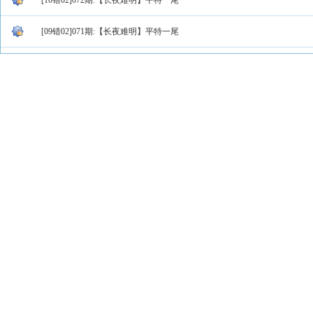
[10错02]072期:【长夜难明】平特一尾
[09错02]071期:【长夜难明】平特一尾