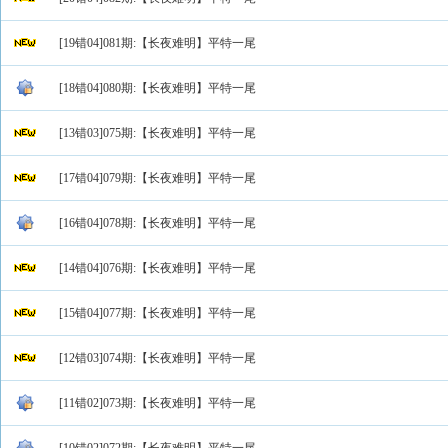
[19错04]081期:【长夜难明】平特一尾
[18错04]080期:【长夜难明】平特一尾
[13错03]075期:【长夜难明】平特一尾
[17错04]079期:【长夜难明】平特一尾
[16错04]078期:【长夜难明】平特一尾
[14错04]076期:【长夜难明】平特一尾
[15错04]077期:【长夜难明】平特一尾
[12错03]074期:【长夜难明】平特一尾
[11错02]073期:【长夜难明】平特一尾