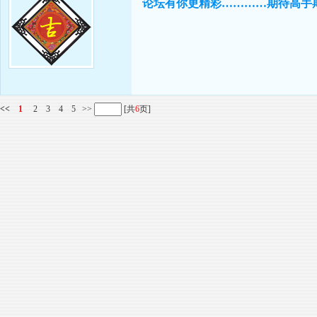
论坛有你更精彩…………期待高手
<<
1
2
3
4
5
>>
[共
6
页]