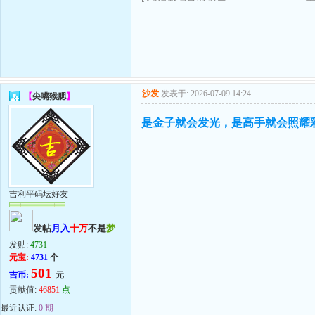
沙发
发表于: 2026-07-09 14:24
【
尖嘴猴腮
】
是金子就会发光，是高手就会照耀
吉利平码坛好友
发帖
月入
十万
不是
梦
发贴:
4731
元宝:
4731
个
501
吉币:
元
贡献值:
46851
点
最近认证:
0 期