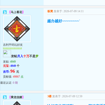
板凳
发表于: 2026-07-09 14:11
【
马上看花
】
越办越好~~~~~~~~~`
吉利平码坛好友
发帖
月入
十万
不是
梦
发贴:
4949
元宝:
4949
个
96
吉币:
元
贡献值:
49867
点
最近认证:
0 期
3楼
发表于: 2026-07-09 12:59
【
乘龙佳婿
】