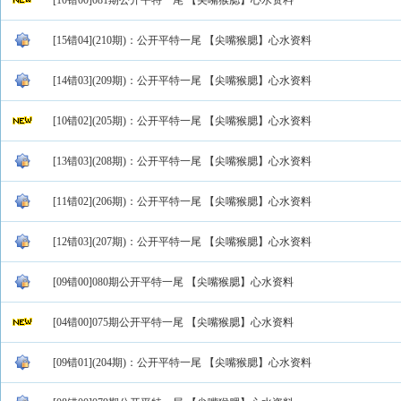
[10错00]081期公开平特一尾 【尖嘴猴腮】心水资料
[15错04](210期)：公开平特一尾 【尖嘴猴腮】心水资料
[14错03](209期)：公开平特一尾 【尖嘴猴腮】心水资料
[10错02](205期)：公开平特一尾 【尖嘴猴腮】心水资料
[13错03](208期)：公开平特一尾 【尖嘴猴腮】心水资料
[11错02](206期)：公开平特一尾 【尖嘴猴腮】心水资料
[12错03](207期)：公开平特一尾 【尖嘴猴腮】心水资料
[09错00]080期公开平特一尾 【尖嘴猴腮】心水资料
[04错00]075期公开平特一尾 【尖嘴猴腮】心水资料
[09错01](204期)：公开平特一尾 【尖嘴猴腮】心水资料