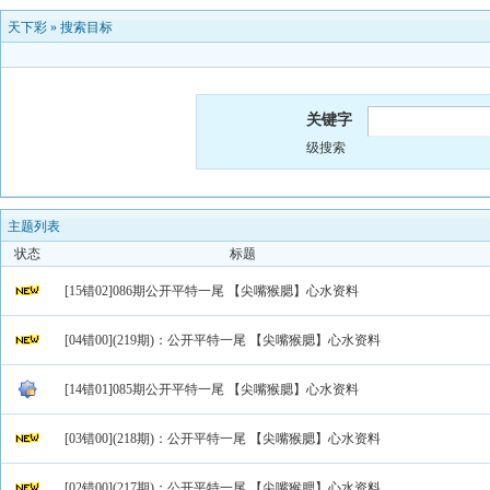
天下彩
»
搜索目标
关键字
级搜索
主题列表
状态
标题
[15错02]086期公开平特一尾 【尖嘴猴腮】心水资料
[04错00](219期)：公开平特一尾 【尖嘴猴腮】心水资料
[14错01]085期公开平特一尾 【尖嘴猴腮】心水资料
[03错00](218期)：公开平特一尾 【尖嘴猴腮】心水资料
[02错00](217期)：公开平特一尾 【尖嘴猴腮】心水资料