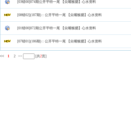
[03错00]074期公开平特一尾 【尖嘴猴腮】心水资料
[08错02](187期)：公开平特一尾 【尖嘴猴腮】心水资料
[01错00]072期公开平特一尾 【尖嘴猴腮】心水资料
[07错01](186期)：公开平特一尾 【尖嘴猴腮】心水资料
<<
1
2
>>
[共
2
页]