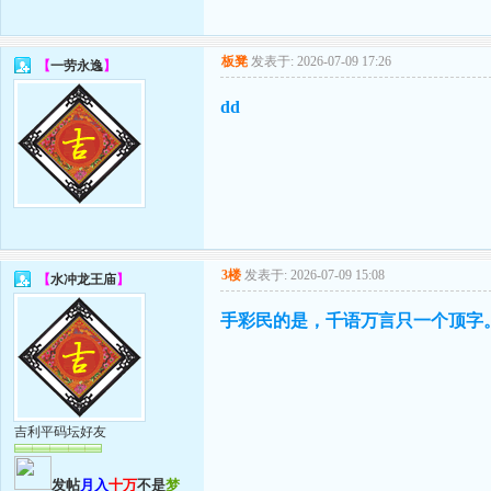
板凳
发表于: 2026-07-09 17:26
【
一劳永逸
】
dd
3楼
发表于: 2026-07-09 15:08
【
水冲龙王庙
】
手彩民的是，千语万言只一个顶字
吉利平码坛好友
发帖
月入
十万
不是
梦