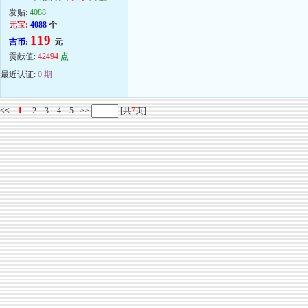
发贴:
4088
元宝:
4088
个
119
吉币:
元
贡献值:
42494
点
最近认证:
0 期
<<
1
2
3
4
5
>>
[共
7
页]