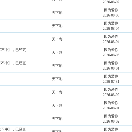
2026-08-07
因为爱你
天下彩
2026-08-06
因为爱你
天下彩
2026-08-04
因为爱你
天下彩
2026-08-04
-⊥〖⑤不中〗，已经更
因为爱你
天下彩
2026-08-05
-⊥〖⑤不中〗，已经更
因为爱你
天下彩
2026-08-01
因为爱你
天下彩
2026-07-31
因为爱你
天下彩
2026-08-02
因为爱你
天下彩
2026-08-01
因为爱你
天下彩
2026-08-02
-⊥〖⑤不中〗，已经更
因为爱你