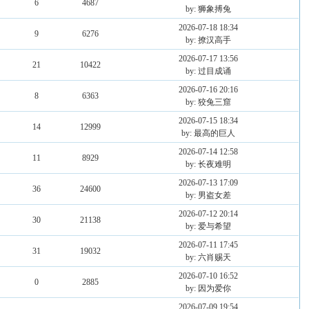
6
4687
by: 狮象搏兔
2026-07-18 18:34
9
6276
by: 撩汉高手
2026-07-17 13:56
21
10422
by: 过目成诵
2026-07-16 20:16
8
6363
by: 狡兔三窟
2026-07-15 18:34
14
12999
by: 最高的巨人
2026-07-14 12:58
11
8929
by: 长夜难明
2026-07-13 17:09
36
24600
by: 男盗女差
2026-07-12 20:14
30
21138
by: 爱与希望
2026-07-11 17:45
31
19032
by: 六肖赐天
2026-07-10 16:52
0
2885
by: 因为爱你
2026-07-09 19:54