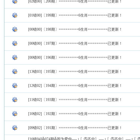
[02错00]〔200期〕=========6生肖=========已更新！
[01错00]〔199期〕=========6生肖=========已更新！
[00错00]〔198期〕=========6生肖=========已更新！
[00错00]〔197期〕=========6生肖=========已更新！
[00错00]〔196期〕=========6生肖=========已更新！
[13错03]〔195期〕=========6生肖=========已更新！
[12错02]〔194期〕=========6生肖=========已更新！
[11错02]〔193期〕=========6生肖=========已更新！
[10错02]〔192期〕=========6生肖=========已更新！
[09错02]〔191期〕=========6生肖=========已更新！
[16错04]╬074期╬因为爱你----⊥〖⑤不中〗----⊥〖⑤不中〗---