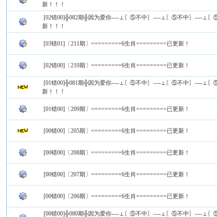
新！！！
[02错00]╬082期╬因为爱你----⊥〖⑤不中〗----⊥〖⑤不中〗---
新！！！
[03错01]〔211期〕=========6生肖=========已更新！
[02错00]〔210期〕=========6生肖=========已更新！
[01错00]╬081期╬因为爱你----⊥〖⑤不中〗----⊥〖⑤不中〗---
新！！！
[01错00]〔209期〕=========6生肖=========已更新！
[00错00]〔205期〕=========6生肖=========已更新！
[00错00]〔208期〕=========6生肖=========已更新！
[00错00]〔207期〕=========6生肖=========已更新！
[00错00]〔206期〕=========6生肖=========已更新！
[00错00]╬080期╬因为爱你----⊥〖⑤不中〗----⊥〖⑤不中〗---