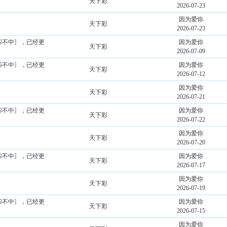
天下彩
2026-07-23
因为爱你
天下彩
2026-07-23
-⊥〖⑤不中〗，已经更
因为爱你
天下彩
2026-07-09
-⊥〖⑤不中〗，已经更
因为爱你
天下彩
2026-07-12
因为爱你
天下彩
2026-07-21
-⊥〖⑤不中〗，已经更
因为爱你
天下彩
2026-07-22
因为爱你
天下彩
2026-07-20
-⊥〖⑤不中〗，已经更
因为爱你
天下彩
2026-07-17
因为爱你
天下彩
2026-07-19
-⊥〖⑤不中〗，已经更
因为爱你
天下彩
2026-07-15
因为爱你