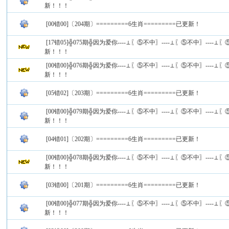
新！！！
[00错00]〔204期〕=========6生肖=========已更新！
[17错05]╬075期╬因为爱你----⊥〖⑤不中〗----⊥〖⑤不中〗---
新！！！
[00错00]╬076期╬因为爱你----⊥〖⑤不中〗----⊥〖⑤不中〗---
新！！！
[05错02]〔203期〕=========6生肖=========已更新！
[00错00]╬079期╬因为爱你----⊥〖⑤不中〗----⊥〖⑤不中〗---
新！！！
[04错01]〔202期〕=========6生肖=========已更新！
[00错00]╬078期╬因为爱你----⊥〖⑤不中〗----⊥〖⑤不中〗---
新！！！
[03错00]〔201期〕=========6生肖=========已更新！
[00错00]╬077期╬因为爱你----⊥〖⑤不中〗----⊥〖⑤不中〗---
新！！！