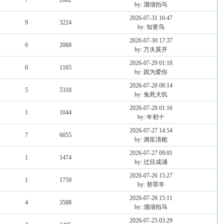
7
2062
by: 溜须拍马
2026-07-31 16:47
9
3224
by: 知更鸟
2026-07-30 17:37
6
2068
by: 万夫莫开
2026-07-29 01:18
0
1165
by: 因为爱你
2026-07-28 08:14
5
5318
by: 兔死犬饥
2026-07-28 01:16
1
1044
by: 年初十
2026-07-27 14:54
7
6055
by: 酒笙清栀
2026-07-27 09:01
1
1474
by: 过目成诵
2026-07-26 15:27
1
1759
by: 替罪羊
2026-07-26 15:11
4
3588
by: 溜须拍马
2026-07-25 03:29