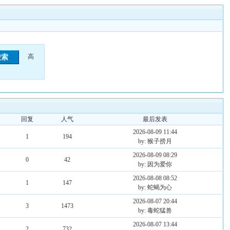
高
回复
人气
最后发表
2026-08-09 11:44
1
194
by: 猴子捞月
2026-08-09 08:29
0
42
by: 因为爱你
2026-08-08 08:52
1
147
by: 蛇蝎为心
2026-08-07 20:44
3
1473
by: 毒蛇猛兽
2026-08-07 13:44
2
732