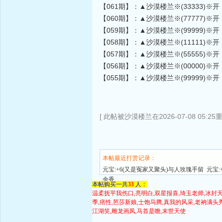
【061期】：▲沙漠楼兰※(33333)※
【060期】：▲沙漠楼兰※(77777)※开：4
【059期】：▲沙漠楼兰※(99999)※开
【058期】：▲沙漠楼兰※(11111)※开：2
【057期】：▲沙漠楼兰※(55555)※开：
【056期】：▲沙漠楼兰※(00000)※开
【055期】：▲沙漠楼兰※(99999)※开
[ 此帖被沙漠楼兰在2026-07-08 05:25
本帖最近打赏记录：
元宝:+6(又是冤家又聚头)与人玫瑰手留
元宝:
余香
本帖购买一共
33
人：
温柔抚平我伤口,亮明白,双星报喜,琦玉老师,冰封天
季,痞性,芭莎新娘,士饱马腾,真我的风采,老衲满头
江湖笑,雕龙画凤,马首是瞻,末世天使