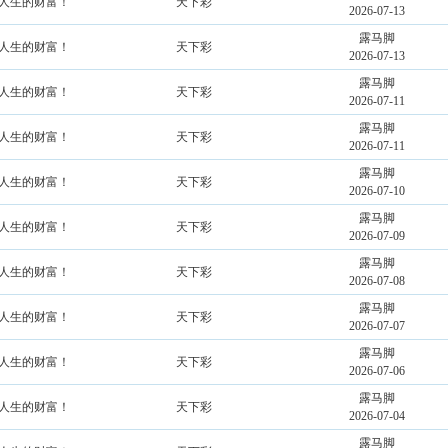
取人生的财富！
天下彩
2026-07-13
露马脚
取人生的财富！
天下彩
2026-07-13
露马脚
取人生的财富！
天下彩
2026-07-11
露马脚
取人生的财富！
天下彩
2026-07-11
露马脚
取人生的财富！
天下彩
2026-07-10
露马脚
取人生的财富！
天下彩
2026-07-09
露马脚
取人生的财富！
天下彩
2026-07-08
露马脚
取人生的财富！
天下彩
2026-07-07
露马脚
取人生的财富！
天下彩
2026-07-06
露马脚
取人生的财富！
天下彩
2026-07-04
露马脚