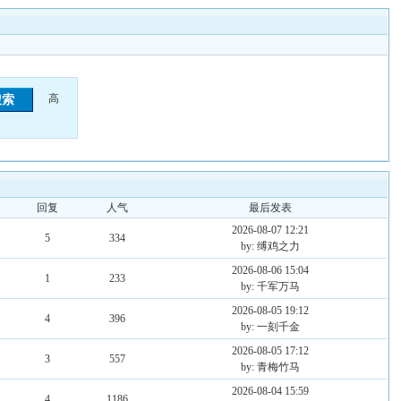
高
回复
人气
最后发表
2026-08-07 12:21
5
334
by: 缚鸡之力
2026-08-06 15:04
1
233
by: 千军万马
2026-08-05 19:12
4
396
by: 一刻千金
2026-08-05 17:12
3
557
by: 青梅竹马
2026-08-04 15:59
4
1186