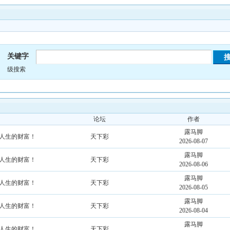
关键字
级搜索
论坛
作者
露马脚
取人生的财富！
天下彩
2026-08-07
露马脚
取人生的财富！
天下彩
2026-08-06
露马脚
取人生的财富！
天下彩
2026-08-05
露马脚
取人生的财富！
天下彩
2026-08-04
露马脚
取人生的财富！
天下彩