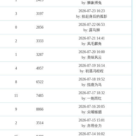
1
2415
by: 狮象搏兔
2026-07-23 16:23
3
3197
by: 拾起身后的孤影
2026-07-22 06:53
0
2856
by: 露马脚
2026-07-21 14:41
2
3333
by: 凤毛麟角
2026-07-20 16:00
1
3287
by: 美味风云
2026-07-19 16:14
4
4957
by: 初遇冯程程
2026-07-18 19:52
8
6522
by: 指鹿为马
2026-07-17 18:32
11
7485
by: 一炮而红
2026-07-16 20:05
9
8866
by: 尖嘴猴腮
2026-07-15 15:01
2
3514
by: 亦用全力
2026-07-14 16:02