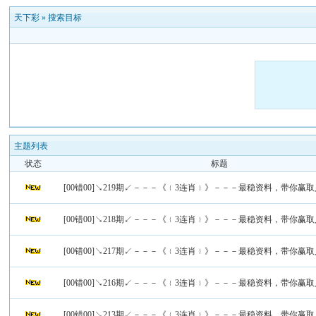
天下彩
»
搜索目标
主题列表
状态
标题
[00错00]↘219期↙－－－《﹛3连肖﹜》－－－最稳资料，带你赢
[00错00]↘218期↙－－－《﹛3连肖﹜》－－－最稳资料，带你赢
[00错00]↘217期↙－－－《﹛3连肖﹜》－－－最稳资料，带你赢
[00错00]↘216期↙－－－《﹛3连肖﹜》－－－最稳资料，带你赢
[00错00]↘213期↙－－－《﹛3连肖﹜》－－－最稳资料，带你赢