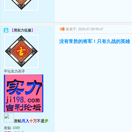
3楼
发表于: 2026-07-09 09:47
【
用实力征服
】
没有常胜的将军！只有久战的英雄！=
平坛实力高手
发帖
月入
十万
不是
梦
发贴:
4309