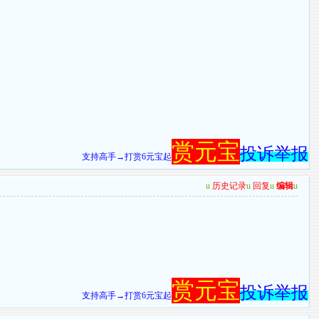
赏元宝
投诉举报
支持高手→打赏6元宝起
u
历史记录
u
回复
u
编辑
u
赏元宝
投诉举报
支持高手→打赏6元宝起