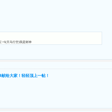
宝:+6(天马行空)我是财神
奉献给大家！轻轻顶上一帖！