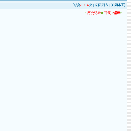
阅读
20714
次 |
返回列表
|
关闭本页
u
历史记录
u
回复
u
编辑
u