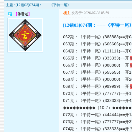
主题 :
[12错03]074期：------《平特一尾》------
楼主
发表于: 2026-07-08 05:59
【
伴君老
】
[12错03]074期：------《平特一尾》-
062期：《平特一尾》(888888)==开08
063期：《平特一尾》(666666)==开06
064期：《平特一尾》(111111)==开01
065期：《平特一尾》(333333)==开
066期：《平特一尾》(888888)==开
067期：《平特一尾》(555555)==开15 
068期：《平特一尾》(000000)==开20 
069期：《平特一尾》(999999)==开
070期：《平特一尾》(777777)==开17
071期：《平特一尾》(333333)==开43
◆◆◆◆◆◆◆◆◆◆（10-7）◆◆◆◆◆
072期：《平特一尾》(444444)==开14 
073期：《平特一尾》(777777)==开37 
074期：《平特一尾》(333333)==开