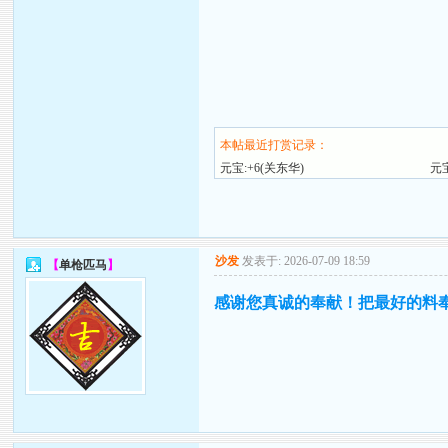
本帖最近打赏记录：
元宝:+6(关东华)
元
沙发
发表于: 2026-07-09 18:59
【
单枪匹马
】
感谢您真诚的奉献！把最好的料