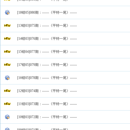
[18错05]080期：------《平特一尾》------
[13错03]075期：------《平特一尾》------
[14错03]076期：------《平特一尾》------
[15错04]077期：------《平特一尾》------
[17错05]079期：------《平特一尾》------
[16错05]078期：------《平特一尾》------
[12错03]074期：------《平特一尾》------
[11错03]073期：------《平特一尾》------
[10错03]072期：------《平特一尾》------