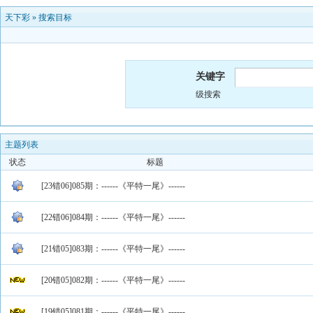
天下彩
»
搜索目标
关键字
级搜索
主题列表
状态
标题
[23错06]085期：------《平特一尾》------
[22错06]084期：------《平特一尾》------
[21错05]083期：------《平特一尾》------
[20错05]082期：------《平特一尾》------
[19错05]081期：------《平特一尾》------