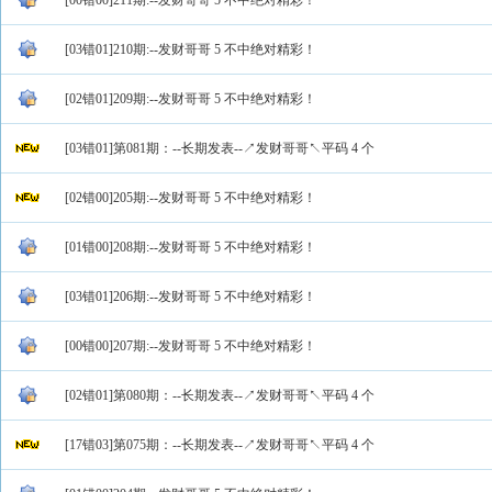
[00错00]211期:--发财哥哥 5 不中绝对精彩！
[03错01]210期:--发财哥哥 5 不中绝对精彩！
[02错01]209期:--发财哥哥 5 不中绝对精彩！
[03错01]第081期：--长期发表--↗发财哥哥↖平码 4 个
[02错00]205期:--发财哥哥 5 不中绝对精彩！
[01错00]208期:--发财哥哥 5 不中绝对精彩！
[03错01]206期:--发财哥哥 5 不中绝对精彩！
[00错00]207期:--发财哥哥 5 不中绝对精彩！
[02错01]第080期：--长期发表--↗发财哥哥↖平码 4 个
[17错03]第075期：--长期发表--↗发财哥哥↖平码 4 个