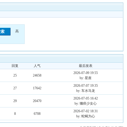
高
回复
人气
最后发表
2026-07-09 19:55
25
24658
by: 星座
2026-07-07 19:35
27
17642
by: 车水马龙
2026-07-05 16:42
29
20470
by: 懒癌少女心
2026-07-02 18:31
8
6708
by: 蛇蝎为心