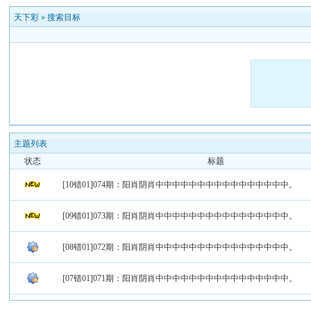
天下彩
»
搜索目标
主题列表
状态
标题
[10错01]074期：阳肖阴肖中中中中中中中中中中中中中中中中。
[09错01]073期：阳肖阴肖中中中中中中中中中中中中中中中中。
[08错01]072期：阳肖阴肖中中中中中中中中中中中中中中中中。
[07错01]071期：阳肖阴肖中中中中中中中中中中中中中中中中。