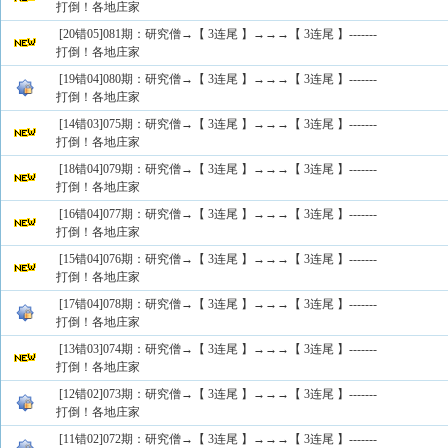
打倒！各地庄家
[20错05]081期：研究僧→【 3连尾 】→→→【 3连尾 】-------
打倒！各地庄家
[19错04]080期：研究僧→【 3连尾 】→→→【 3连尾 】-------
打倒！各地庄家
[14错03]075期：研究僧→【 3连尾 】→→→【 3连尾 】-------
打倒！各地庄家
[18错04]079期：研究僧→【 3连尾 】→→→【 3连尾 】-------
打倒！各地庄家
[16错04]077期：研究僧→【 3连尾 】→→→【 3连尾 】-------
打倒！各地庄家
[15错04]076期：研究僧→【 3连尾 】→→→【 3连尾 】-------
打倒！各地庄家
[17错04]078期：研究僧→【 3连尾 】→→→【 3连尾 】-------
打倒！各地庄家
[13错03]074期：研究僧→【 3连尾 】→→→【 3连尾 】-------
打倒！各地庄家
[12错02]073期：研究僧→【 3连尾 】→→→【 3连尾 】-------
打倒！各地庄家
[11错02]072期：研究僧→【 3连尾 】→→→【 3连尾 】-------