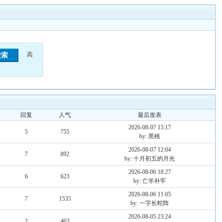
高
回复
人气
最后发表
2026-08-07 15:17
5
755
by: 黑桃
2026-08-07 12:04
7
892
by: 十月初五的月光
2026-08-06 18:27
6
623
by: 亡羊补牢
2026-08-06 11:05
7
1535
by: 一字长蛇阵
2026-08-05 23:24
2
463