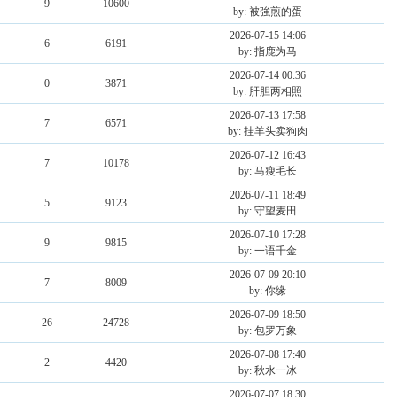
9
10600
by: 被強煎的蛋
2026-07-15 14:06
6
6191
by: 指鹿为马
2026-07-14 00:36
0
3871
by: 肝胆两相照
2026-07-13 17:58
7
6571
by: 挂羊头卖狗肉
2026-07-12 16:43
7
10178
by: 马瘦毛长
2026-07-11 18:49
5
9123
by: 守望麦田
2026-07-10 17:28
9
9815
by: 一语千金
2026-07-09 20:10
7
8009
by: 你缘
2026-07-09 18:50
26
24728
by: 包罗万象
2026-07-08 17:40
2
4420
by: 秋水一冰
2026-07-07 18:30