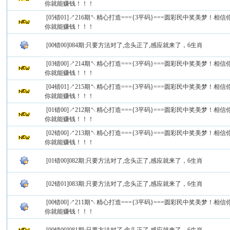
你就能赚钱！！！
[05错01]↗216期↖精心打造==={3平码}===圆彩民中奖美梦！
你就能赚钱！！！
[00错00]084期:只要方法对了,念头正了,感应就来了，6生肖
[03错00]↗214期↖精心打造==={3平码}===圆彩民中奖美梦！
你就能赚钱！！！
[04错01]↗215期↖精心打造==={3平码}===圆彩民中奖美梦！
你就能赚钱！！！
[01错00]↗212期↖精心打造==={3平码}===圆彩民中奖美梦！
你就能赚钱！！！
[02错00]↗213期↖精心打造==={3平码}===圆彩民中奖美梦！
你就能赚钱！！！
[01错00]082期:只要方法对了,念头正了,感应就来了，6生肖
[02错01]083期:只要方法对了,念头正了,感应就来了，6生肖
[00错00]↗211期↖精心打造==={3平码}===圆彩民中奖美梦！
你就能赚钱！！！