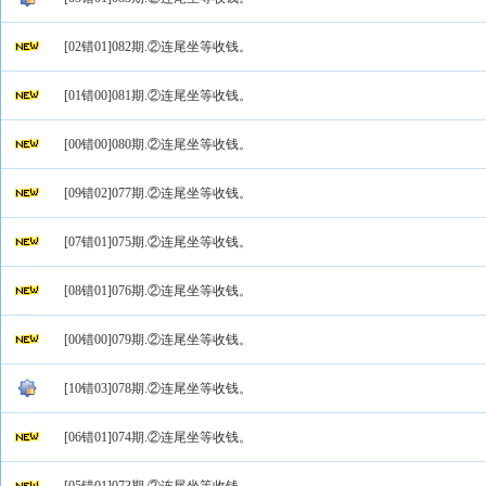
[02错01]082期.②连尾坐等收钱。
[01错00]081期.②连尾坐等收钱。
[00错00]080期.②连尾坐等收钱。
[09错02]077期.②连尾坐等收钱。
[07错01]075期.②连尾坐等收钱。
[08错01]076期.②连尾坐等收钱。
[00错00]079期.②连尾坐等收钱。
[10错03]078期.②连尾坐等收钱。
[06错01]074期.②连尾坐等收钱。