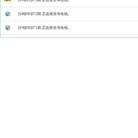
[05错01]073期.②连尾坐等收钱。
[04错00]072期.②连尾坐等收钱。
[03错00]071期.②连尾坐等收钱。