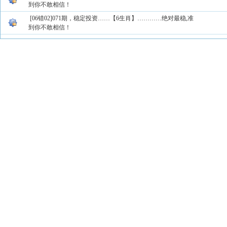
到你不敢相信！
[06错02]071期，稳定投资……【6生肖】…………绝对最稳,准
到你不敢相信！