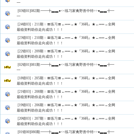
━
[03错01]082期:━━╋▃▃●<<练习家禽野兽中特>>●▃▃╋━
━
[24错03]﹛211期﹜〓练习〓←══→★『36码』★←══→全网
最稳资料助你走向成功！！！
[23错03]﹛210期﹜〓练习〓←══→★『36码』★←══→全网
最稳资料助你走向成功！！！
[22错03]﹛209期﹜〓练习〓←══→★『36码』★←══→全网
最稳资料助你走向成功！！！
[02错01]081期:━━╋▃▃●<<练习家禽野兽中特>>●▃▃╋━
━
[18错03]﹛205期﹜〓练习〓←══→★『36码』★←══→全网
最稳资料助你走向成功！！！
[21错03]﹛208期﹜〓练习〓←══→★『36码』★←══→全网
最稳资料助你走向成功！！！
[19错03]﹛206期﹜〓练习〓←══→★『36码』★←══→全网
最稳资料助你走向成功！！！
[20错03]﹛207期﹜〓练习〓←══→★『36码』★←══→全网
最稳资料助你走向成功！！！
[01错00]080期:━━╋▃▃●<<练习家禽野兽中特>>●▃▃╋━