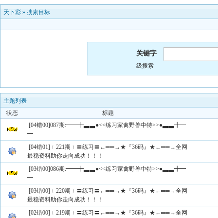
天下彩
»
搜索目标
关键字
级搜索
主题列表
状态
标题
[04错00]087期:━━╋▃▃●<<练习家禽野兽中特>>●▃▃╋━
━
[04错01]﹛221期﹜〓练习〓←══→★『36码』★←══→全网
最稳资料助你走向成功！！！
[03错00]086期:━━╋▃▃●<<练习家禽野兽中特>>●▃▃╋━
━
[03错00]﹛220期﹜〓练习〓←══→★『36码』★←══→全网
最稳资料助你走向成功！！！
[02错00]﹛219期﹜〓练习〓←══→★『36码』★←══→全网