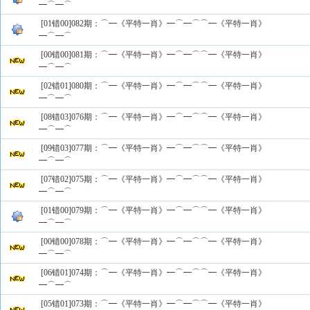
━⌒━⌒
[01错00]082期：⌒━《平特一肖》━⌒━⌒⌒━《平特一肖》
━⌒━⌒
[00错00]081期：⌒━《平特一肖》━⌒━⌒⌒━《平特一肖》
━⌒━⌒
[02错01]080期：⌒━《平特一肖》━⌒━⌒⌒━《平特一肖》
━⌒━⌒
[08错03]076期：⌒━《平特一肖》━⌒━⌒⌒━《平特一肖》
━⌒━⌒
[09错03]077期：⌒━《平特一肖》━⌒━⌒⌒━《平特一肖》
━⌒━⌒
[07错02]075期：⌒━《平特一肖》━⌒━⌒⌒━《平特一肖》
━⌒━⌒
[01错00]079期：⌒━《平特一肖》━⌒━⌒⌒━《平特一肖》
━⌒━⌒
[00错00]078期：⌒━《平特一肖》━⌒━⌒⌒━《平特一肖》
━⌒━⌒
[06错01]074期：⌒━《平特一肖》━⌒━⌒⌒━《平特一肖》
━⌒━⌒
[05错01]073期：⌒━《平特一肖》━⌒━⌒⌒━《平特一肖》