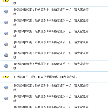
瞧。
[00错00]196期：经典原创Ⅲ中Ⅲ/稳定证明一切。请大家走着
瞧。
[00错00]195期：经典原创Ⅲ中Ⅲ/稳定证明一切。请大家走着
瞧。
[00错00]194期：经典原创Ⅲ中Ⅲ/稳定证明一切。请大家走着
瞧。
[00错00]193期：经典原创Ⅲ中Ⅲ/稳定证明一切。请大家走着
瞧。
[00错00]192期：经典原创Ⅲ中Ⅲ/稳定证明一切。请大家走着
瞧。
[00错00]191期：经典原创Ⅲ中Ⅲ/稳定证明一切。请大家走着
瞧。
[13错03]『074期』■I太平天国特码24I■恭喜发财，
[00错00]190期：经典原创Ⅲ中Ⅲ/稳定证明一切。请大家走着
瞧。
[00错00]189期：经典原创Ⅲ中Ⅲ/稳定证明一切。请大家走着
瞧。
[00错00]188期：经典原创Ⅲ中Ⅲ/稳定证明一切。请大家走着