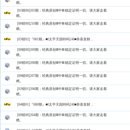
瞧。
[01错00]205期：经典原创Ⅲ中Ⅲ/稳定证明一切。请大家走着
瞧。
[00错00]210期：经典原创Ⅲ中Ⅲ/稳定证明一切。请大家走着
瞧。
[05错02]『081期』■I太平天国特码24I■恭喜发财，
[00错00]209期：经典原创Ⅲ中Ⅲ/稳定证明一切。请大家走着
瞧。
[00错00]208期：经典原创Ⅲ中Ⅲ/稳定证明一切。请大家走着
瞧。
[00错00]207期：经典原创Ⅲ中Ⅲ/稳定证明一切。请大家走着
瞧。
[02错01]206期：经典原创Ⅲ中Ⅲ/稳定证明一切。请大家走着
瞧。
[04错01]『080期』■I太平天国特码24I■恭喜发财，
[00错00]204期：经典原创Ⅲ中Ⅲ/稳定证明一切。请大家走着
瞧。