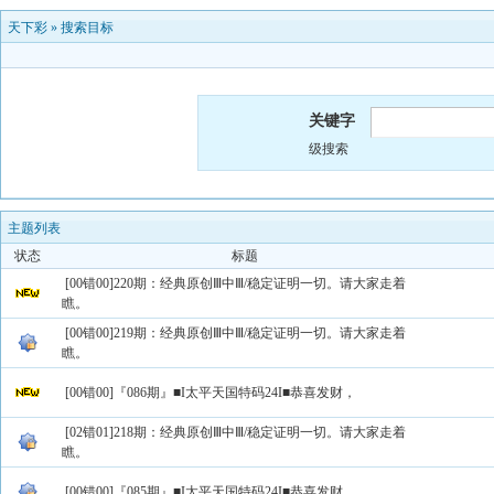
天下彩
»
搜索目标
关键字
级搜索
主题列表
状态
标题
[00错00]220期：经典原创Ⅲ中Ⅲ/稳定证明一切。请大家走着
瞧。
[00错00]219期：经典原创Ⅲ中Ⅲ/稳定证明一切。请大家走着
瞧。
[00错00]『086期』■I太平天国特码24I■恭喜发财，
[02错01]218期：经典原创Ⅲ中Ⅲ/稳定证明一切。请大家走着
瞧。
[00错00]『085期』■I太平天国特码24I■恭喜发财，