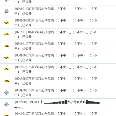
中）_已公开！
[03错01]082期:我狠心伤你吗（ 5 不中）_（ 5 不中）_（ 5 不
中）_已公开！
[01错00]080期:我狠心伤你吗（ 5 不中）_（ 5 不中）_（ 5 不
中）_已公开！
[02错01]081期:我狠心伤你吗（ 5 不中）_（ 5 不中）_（ 5 不
中）_已公开！
[05错01]075期:我狠心伤你吗（ 5 不中）_（ 5 不中）_（ 5 不
中）_已公开！
[00错00]079期:我狠心伤你吗（ 5 不中）_（ 5 不中）_（ 5 不
中）_已公开！
[06错02]076期:我狠心伤你吗（ 5 不中）_（ 5 不中）_（ 5 不
中）_已公开！
[00错00]078期:我狠心伤你吗（ 5 不中）_（ 5 不中）_（ 5 不
中）_已公开！
[00错00]077期:我狠心伤你吗（ 5 不中）_（ 5 不中）_（ 5 不
中）_已公开！
[00错00]（190期）】▁▂▃▄▅▆▇█大小尾敢赌吗█▇▆▅▄
▃▂▁
[04错01]074期:我狠心伤你吗（ 5 不中）_（ 5 不中）_（ 5 不