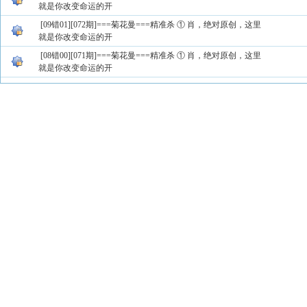
就是你改变命运的开
[09错01][072期]===菊花曼===精准杀 ① 肖，绝对原创，这里
就是你改变命运的开
[08错00][071期]===菊花曼===精准杀 ① 肖，绝对原创，这里
就是你改变命运的开