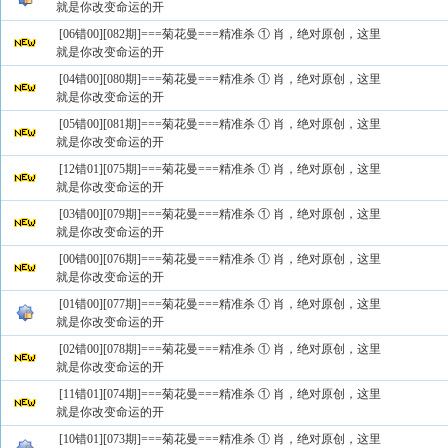
就是你改变命运的开
[06错00][082期]===菊花曼===精准杀 ① 肖，绝对原创，这里
就是你改变命运的开
[04错00][080期]===菊花曼===精准杀 ① 肖，绝对原创，这里
就是你改变命运的开
[05错00][081期]===菊花曼===精准杀 ① 肖，绝对原创，这里
就是你改变命运的开
[12错01][075期]===菊花曼===精准杀 ① 肖，绝对原创，这里
就是你改变命运的开
[03错00][079期]===菊花曼===精准杀 ① 肖，绝对原创，这里
就是你改变命运的开
[00错00][076期]===菊花曼===精准杀 ① 肖，绝对原创，这里
就是你改变命运的开
[01错00][077期]===菊花曼===精准杀 ① 肖，绝对原创，这里
就是你改变命运的开
[02错00][078期]===菊花曼===精准杀 ① 肖，绝对原创，这里
就是你改变命运的开
[11错01][074期]===菊花曼===精准杀 ① 肖，绝对原创，这里
就是你改变命运的开
[10错01][073期]===菊花曼===精准杀 ① 肖，绝对原创，这里