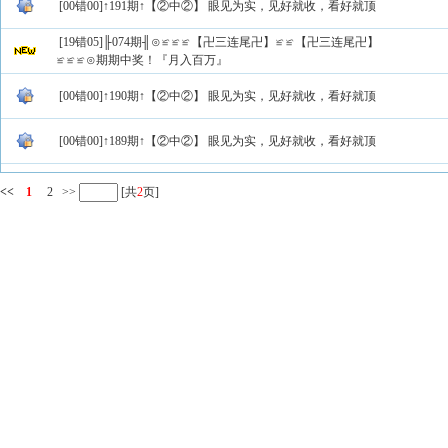
[00错00]↑191期↑【②中②】 眼见为实，见好就收，看好就顶
[19错05]╟074期╢⊙≌≌≌【卍三连尾卍】≌≌【卍三连尾卍】
≌≌≌⊙期期中奖！『月入百万』
[00错00]↑190期↑【②中②】 眼见为实，见好就收，看好就顶
[00错00]↑189期↑【②中②】 眼见为实，见好就收，看好就顶
<<
1
2
>>
[共
2
页]