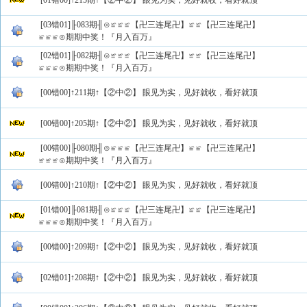
[01错00]↑215期↑【②中②】 眼见为实，见好就收，看好就顶
[03错01]╟083期╢⊙≌≌≌【卍三连尾卍】≌≌【卍三连尾卍】
≌≌≌⊙期期中奖！『月入百万』
[02错01]╟082期╢⊙≌≌≌【卍三连尾卍】≌≌【卍三连尾卍】
≌≌≌⊙期期中奖！『月入百万』
[00错00]↑211期↑【②中②】 眼见为实，见好就收，看好就顶
[00错00]↑205期↑【②中②】 眼见为实，见好就收，看好就顶
[00错00]╟080期╢⊙≌≌≌【卍三连尾卍】≌≌【卍三连尾卍】
≌≌≌⊙期期中奖！『月入百万』
[00错00]↑210期↑【②中②】 眼见为实，见好就收，看好就顶
[01错00]╟081期╢⊙≌≌≌【卍三连尾卍】≌≌【卍三连尾卍】
≌≌≌⊙期期中奖！『月入百万』
[00错00]↑209期↑【②中②】 眼见为实，见好就收，看好就顶
[02错01]↑208期↑【②中②】 眼见为实，见好就收，看好就顶