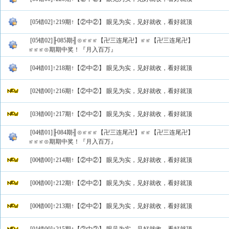
[05错02]↑219期↑【②中②】 眼见为实，见好就收，看好就顶
[05错02]╟085期╢⊙≌≌≌【卍三连尾卍】≌≌【卍三连尾卍】
≌≌≌⊙期期中奖！『月入百万』
[04错01]↑218期↑【②中②】 眼见为实，见好就收，看好就顶
[02错00]↑216期↑【②中②】 眼见为实，见好就收，看好就顶
[03错00]↑217期↑【②中②】 眼见为实，见好就收，看好就顶
[04错01]╟084期╢⊙≌≌≌【卍三连尾卍】≌≌【卍三连尾卍】
≌≌≌⊙期期中奖！『月入百万』
[00错00]↑214期↑【②中②】 眼见为实，见好就收，看好就顶
[00错00]↑212期↑【②中②】 眼见为实，见好就收，看好就顶
[00错00]↑213期↑【②中②】 眼见为实，见好就收，看好就顶