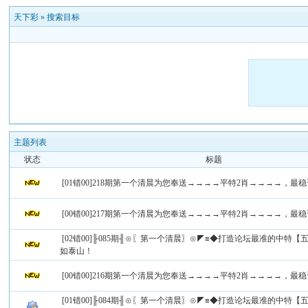
天下彩
»
搜索目标
主题列表
状态
标题
[01错00]218期第一个清晨为您奉送→→→→平特2肖→→→→，最
[00错00]217期第一个清晨为您奉送→→→→平特2肖→→→→，最
[02错00]╟085期╢⊙〖第一个清晨〗⊙◤≡◆打造论坛最准的中特【
如泰山！
[00错00]216期第一个清晨为您奉送→→→→平特2肖→→→→，最
[01错00]╟084期╢⊙〖第一个清晨〗⊙◤≡◆打造论坛最准的中特【