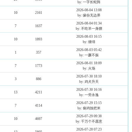
by: 一字长蛇阵
2026-08-04 13:08
10
2161
by: 缘份无边界
2026-08-04 01:34
7
1637
by: 不吃羊一身膻
2026-08-03 16:15
10
1893
by: 缠绵
2026-08-03 05:42
1
357
by: 一蹶不振
2026-08-01 18:09
7
1773
by: 火场
2026-07-30 18:10
3
886
by: 鸡犬升天
2026-07-30 16:16
13
4211
by: 一劳永逸
2026-07-29 15:15
7
4114
by: 偷鸡蚀把米
2026-07-29 09:38
10
4697
by: 千万个不愿意
2026-07-28 07:23