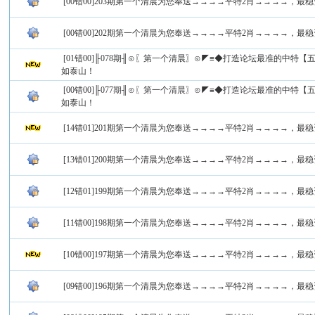
[00错00]203期第一个清晨为您奉送→→→→平特2肖→→→→，最
[00错00]202期第一个清晨为您奉送→→→→平特2肖→→→→，最
[01错00]╟078期╢⊙〖第一个清晨〗⊙◤≡◆打造论坛最准的中特【
如泰山！
[00错00]╟077期╢⊙〖第一个清晨〗⊙◤≡◆打造论坛最准的中特【
如泰山！
[14错01]201期第一个清晨为您奉送→→→→平特2肖→→→→，最
[13错01]200期第一个清晨为您奉送→→→→平特2肖→→→→，最
[12错01]199期第一个清晨为您奉送→→→→平特2肖→→→→，最
[11错00]198期第一个清晨为您奉送→→→→平特2肖→→→→，最
[10错00]197期第一个清晨为您奉送→→→→平特2肖→→→→，最
[09错00]196期第一个清晨为您奉送→→→→平特2肖→→→→，最