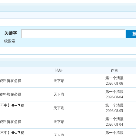
关键字
级搜索
论坛
作者
第一个清晨
稳资料势在必得
天下彩
2026-08-06
第一个清晨
稳资料势在必得
天下彩
2026-08-04
五不中】◆≡◥稳
第一个清晨
天下彩
2026-08-05
第一个清晨
稳资料势在必得
天下彩
2026-08-04
五不中】◆≡◥稳
第一个清晨
天下彩