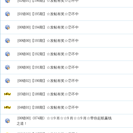
[02错01]【196期】☆发帖有奖☆⑦不中
[01错00]【195期】☆发帖有奖☆⑦不中
[00错00]【194期】☆发帖有奖☆⑦不中
[00错00]【193期】☆发帖有奖☆⑦不中
[00错00]【192期】☆发帖有奖☆⑦不中
[00错00]【191期】☆发帖有奖☆⑦不中
[06错02]【190期】☆发帖有奖☆⑦不中
[05错01]【189期】☆发帖有奖☆⑦不中
[04错01]【188期】☆发帖有奖☆⑦不中
[00错00]《074期》☆☆9 肖☆☆9 肖☆☆9 肖☆带你起航赢钱
之道！