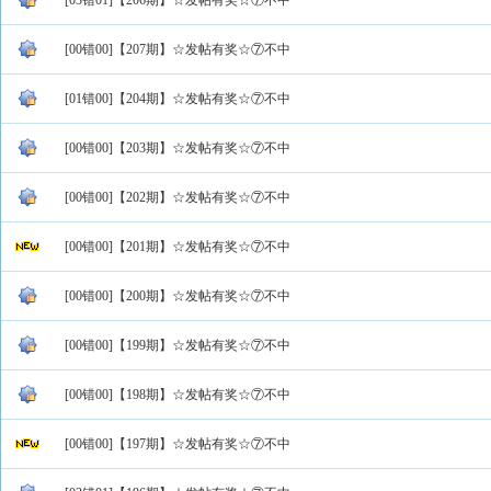
[03错01]【206期】☆发帖有奖☆⑦不中
[00错00]【207期】☆发帖有奖☆⑦不中
[01错00]【204期】☆发帖有奖☆⑦不中
[00错00]【203期】☆发帖有奖☆⑦不中
[00错00]【202期】☆发帖有奖☆⑦不中
[00错00]【201期】☆发帖有奖☆⑦不中
[00错00]【200期】☆发帖有奖☆⑦不中
[00错00]【199期】☆发帖有奖☆⑦不中
[00错00]【198期】☆发帖有奖☆⑦不中
[00错00]【197期】☆发帖有奖☆⑦不中