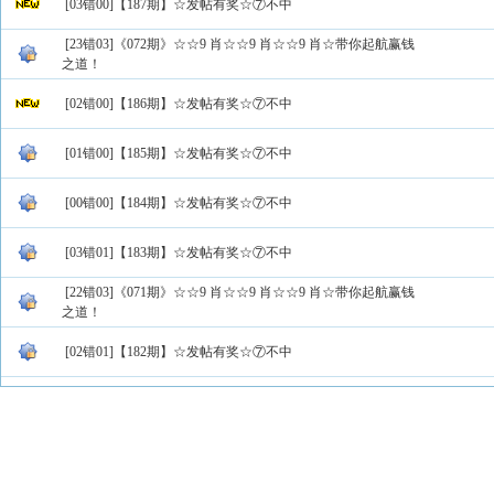
[03错00]【187期】☆发帖有奖☆⑦不中
[23错03]《072期》☆☆9 肖☆☆9 肖☆☆9 肖☆带你起航赢钱
之道！
[02错00]【186期】☆发帖有奖☆⑦不中
[01错00]【185期】☆发帖有奖☆⑦不中
[00错00]【184期】☆发帖有奖☆⑦不中
[03错01]【183期】☆发帖有奖☆⑦不中
[22错03]《071期》☆☆9 肖☆☆9 肖☆☆9 肖☆带你起航赢钱
之道！
[02错01]【182期】☆发帖有奖☆⑦不中