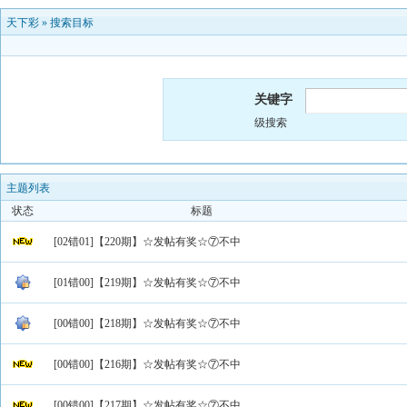
天下彩
»
搜索目标
关键字
级搜索
主题列表
状态
标题
[02错01]【220期】☆发帖有奖☆⑦不中
[01错00]【219期】☆发帖有奖☆⑦不中
[00错00]【218期】☆发帖有奖☆⑦不中
[00错00]【216期】☆发帖有奖☆⑦不中
[00错00]【217期】☆发帖有奖☆⑦不中