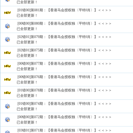
已全部更新！
[01错00]第081期：【香港马会授权独〈平特Ⅰ肖〉】＜＜＞＞
已全部更新！
[00错00]第080期：【香港马会授权独〈平特Ⅰ肖〉】＜＜＞＞
已全部更新！
[02错01]第079期：【香港马会授权独〈平特Ⅰ肖〉】＜＜＞＞
已全部更新！
[02错01]第075期：【香港马会授权独〈平特Ⅰ肖〉】＜＜＞＞
已全部更新！
[00错00]第077期：【香港马会授权独〈平特Ⅰ肖〉】＜＜＞＞
已全部更新！
[00错00]第076期：【香港马会授权独〈平特Ⅰ肖〉】＜＜＞＞
已全部更新！
[01错00]第078期：【香港马会授权独〈平特Ⅰ肖〉】＜＜＞＞
已全部更新！
[01错00]第074期：【香港马会授权独〈平特Ⅰ肖〉】＜＜＞＞
已全部更新！
[00错00]第072期：【香港马会授权独〈平特Ⅰ肖〉】＜＜＞＞
已全部更新！
[03错01]第071期：【香港马会授权独〈平特Ⅰ肖〉】＜＜＞＞