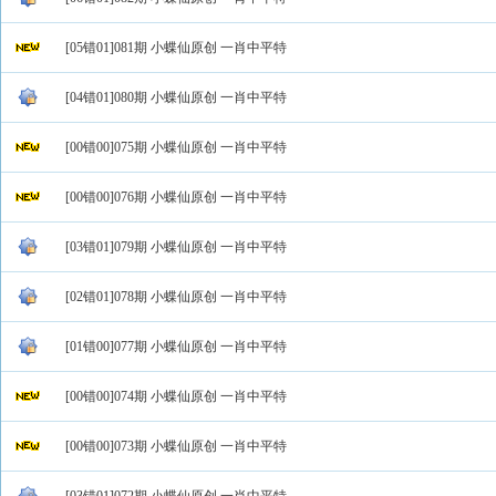
[05错01]081期 小蝶仙原创 一肖中平特
[04错01]080期 小蝶仙原创 一肖中平特
[00错00]075期 小蝶仙原创 一肖中平特
[00错00]076期 小蝶仙原创 一肖中平特
[03错01]079期 小蝶仙原创 一肖中平特
[02错01]078期 小蝶仙原创 一肖中平特
[01错00]077期 小蝶仙原创 一肖中平特
[00错00]074期 小蝶仙原创 一肖中平特
[00错00]073期 小蝶仙原创 一肖中平特