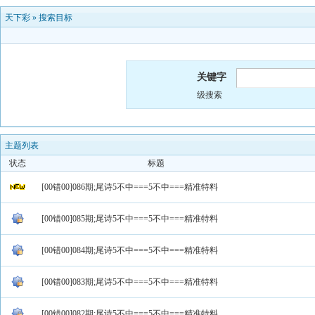
天下彩
»
搜索目标
关键字
级搜索
主题列表
状态
标题
[00错00]086期;尾诗5不中===5不中===精准特料
[00错00]085期;尾诗5不中===5不中===精准特料
[00错00]084期;尾诗5不中===5不中===精准特料
[00错00]083期;尾诗5不中===5不中===精准特料
[00错00]082期;尾诗5不中===5不中===精准特料