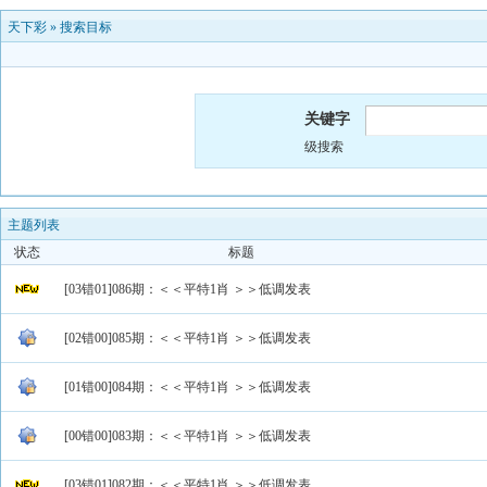
天下彩
»
搜索目标
关键字
级搜索
主题列表
状态
标题
[03错01]086期：＜＜平特1肖 ＞＞低调发表
[02错00]085期：＜＜平特1肖 ＞＞低调发表
[01错00]084期：＜＜平特1肖 ＞＞低调发表
[00错00]083期：＜＜平特1肖 ＞＞低调发表
[03错01]082期：＜＜平特1肖 ＞＞低调发表