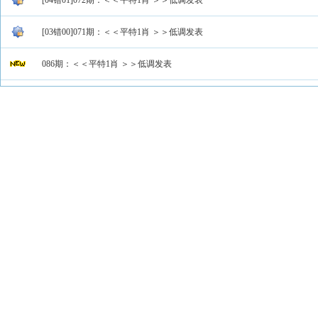
[04错01]072期：＜＜平特1肖 ＞＞低调发表
[03错00]071期：＜＜平特1肖 ＞＞低调发表
086期：＜＜平特1肖 ＞＞低调发表