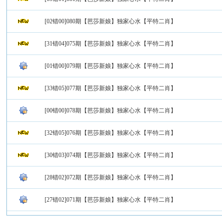
[02错00]080期【芭莎新娘】独家心水【平特二肖】
[31错04]075期【芭莎新娘】独家心水【平特二肖】
[01错00]079期【芭莎新娘】独家心水【平特二肖】
[33错05]077期【芭莎新娘】独家心水【平特二肖】
[00错00]078期【芭莎新娘】独家心水【平特二肖】
[32错05]076期【芭莎新娘】独家心水【平特二肖】
[30错03]074期【芭莎新娘】独家心水【平特二肖】
[28错02]072期【芭莎新娘】独家心水【平特二肖】
[27错02]071期【芭莎新娘】独家心水【平特二肖】