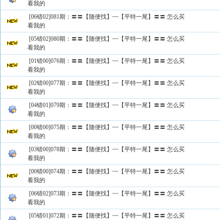
看我的
[06错02]081期：〓〓【随便找】┉【平特一尾】〓〓 怎么买
看我的
[05错02]080期：〓〓【随便找】┉【平特一尾】〓〓 怎么买
看我的
[01错00]076期：〓〓【随便找】┉【平特一尾】〓〓 怎么买
看我的
[02错00]077期：〓〓【随便找】┉【平特一尾】〓〓 怎么买
看我的
[04错01]079期：〓〓【随便找】┉【平特一尾】〓〓 怎么买
看我的
[00错00]075期：〓〓【随便找】┉【平特一尾】〓〓 怎么买
看我的
[03错00]078期：〓〓【随便找】┉【平特一尾】〓〓 怎么买
看我的
[00错00]074期：〓〓【随便找】┉【平特一尾】〓〓 怎么买
看我的
[06错02]073期：〓〓【随便找】┉【平特一尾】〓〓 怎么买
看我的
[05错01]072期：〓〓【随便找】┉【平特一尾】〓〓 怎么买