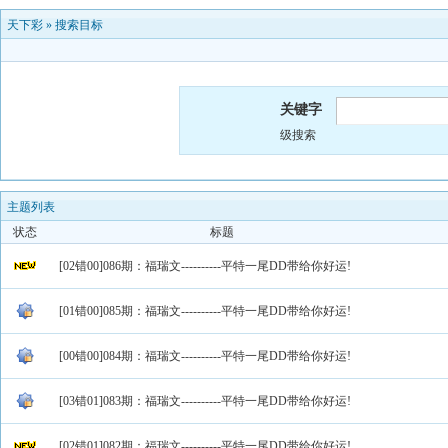
天下彩
»
搜索目标
关键字
级搜索
主题列表
状态
标题
[02错00]086期：福瑞文----------平特一尾DD带给你好运!
[01错00]085期：福瑞文----------平特一尾DD带给你好运!
[00错00]084期：福瑞文----------平特一尾DD带给你好运!
[03错01]083期：福瑞文----------平特一尾DD带给你好运!
[02错01]082期：福瑞文----------平特一尾DD带给你好运!